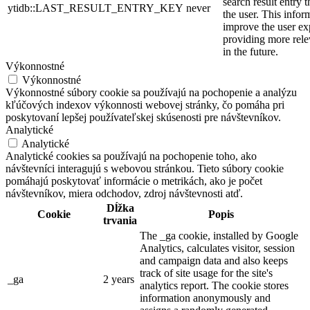
search result entry 
ytidb::LAST_RESULT_ENTRY_KEY
never
the user. This infor
improve the user ex
providing more relev
in the future.
Výkonnostné
Výkonnostné
Výkonnostné súbory cookie sa používajú na pochopenie a analýzu
kľúčových indexov výkonnosti webovej stránky, čo pomáha pri
poskytovaní lepšej používateľskej skúsenosti pre návštevníkov.
Analytické
Analytické
Analytické cookies sa používajú na pochopenie toho, ako
návštevníci interagujú s webovou stránkou. Tieto súbory cookie
pomáhajú poskytovať informácie o metrikách, ako je počet
návštevníkov, miera odchodov, zdroj návštevnosti atď.
Dĺžka
Cookie
Popis
trvania
The _ga cookie, installed by Google
Analytics, calculates visitor, session
and campaign data and also keeps
track of site usage for the site's
_ga
2 years
analytics report. The cookie stores
information anonymously and