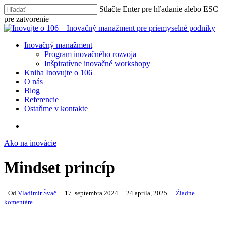
Skip
Stlačte Enter pre hľadanie alebo ESC
to
pre zatvorenie
main
Close
content
Search
search
Menu
Inovačný manažment
Program inovačného rozvoja
Inšpiratívne inovačné workshopy
Kniha Inovujte o 106
O nás
Blog
Referencie
Ostaňme v kontakte
search
Ako na inovácie
Mindset princíp
Od
Vladimír Švač
17. septembra 2024
24 apríla, 2025
Źiadne
komentáre