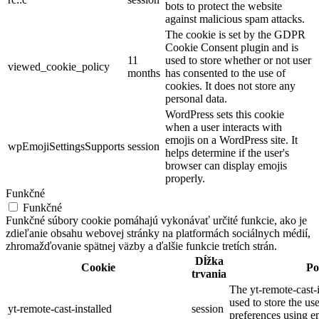
bots to protect the website
against malicious spam attacks.
The cookie is set by the GDPR
Cookie Consent plugin and is
11
used to store whether or not user
viewed_cookie_policy
months
has consented to the use of
cookies. It does not store any
personal data.
WordPress sets this cookie
when a user interacts with
emojis on a WordPress site. It
wpEmojiSettingsSupports
session
helps determine if the user's
browser can display emojis
properly.
Funkčné
Funkčné
Funkčné súbory cookie pomáhajú vykonávať určité funkcie, ako je
zdieľanie obsahu webovej stránky na platformách sociálnych médií,
zhromažďovanie spätnej väzby a ďalšie funkcie tretích strán.
Dĺžka
Cookie
Po
trvania
The yt-remote-cast-i
used to store the us
yt-remote-cast-installed
session
preferences using