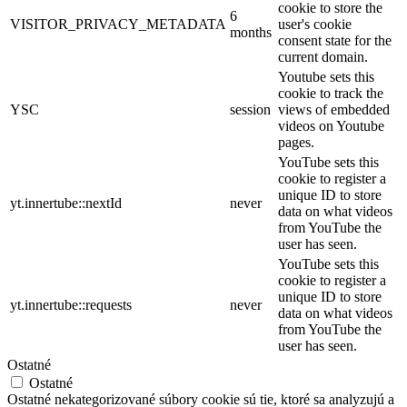
cookie to store the
6
VISITOR_PRIVACY_METADATA
user's cookie
months
consent state for the
current domain.
Youtube sets this
cookie to track the
YSC
session
views of embedded
videos on Youtube
pages.
YouTube sets this
cookie to register a
unique ID to store
yt.innertube::nextId
never
data on what videos
from YouTube the
user has seen.
YouTube sets this
cookie to register a
unique ID to store
yt.innertube::requests
never
data on what videos
from YouTube the
user has seen.
Ostatné
Ostatné
Ostatné nekategorizované súbory cookie sú tie, ktoré sa analyzujú a