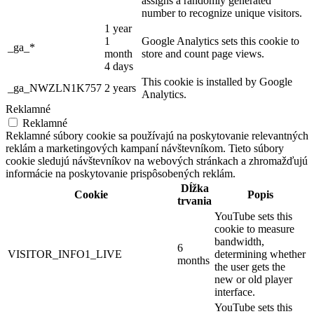
assigns a randomly generated
number to recognize unique visitors.
1 year
1
Google Analytics sets this cookie to
_ga_*
month
store and count page views.
4 days
This cookie is installed by Google
_ga_NWZLN1K757
2 years
Analytics.
Reklamné
Reklamné
Reklamné súbory cookie sa používajú na poskytovanie relevantných
reklám a marketingových kampaní návštevníkom. Tieto súbory
cookie sledujú návštevníkov na webových stránkach a zhromažďujú
informácie na poskytovanie prispôsobených reklám.
Dĺžka
Cookie
Popis
trvania
YouTube sets this
cookie to measure
bandwidth,
6
VISITOR_INFO1_LIVE
determining whether
months
the user gets the
new or old player
interface.
YouTube sets this