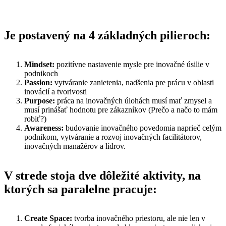
Je postavený na 4 základných pilieroch:
Mindset:
pozitívne nastavenie mysle pre inovačné úsilie v
podnikoch
Passion:
vytváranie zanietenia, nadšenia pre prácu v oblasti
inovácií a tvorivosti
Purpose:
práca na inovačných úlohách musí mať zmysel a
musí prinášať hodnotu pre zákazníkov (Prečo a načo to mám
robiť?)
Awareness:
budovanie inovačného povedomia naprieč celým
podnikom, vytváranie a rozvoj inovačných facilitátorov,
inovačných manažérov a lídrov.
V strede stoja dve dôležité aktivity, na
ktorých sa paralelne pracuje:
Create Space:
tvorba inovačného priestoru, ale nie len v