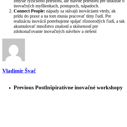
zmysle fyzického priestoru, ale hlavne priestoru pre diskusie o
inovačných myšlienkach, postupoch, nápadoch.
Connect People:
nápady sa stávajú inováciami vtedy, ak
prídu do praxe a na tom musia pracovať tímy ľudí. Pre
realizáciu inovácií potrebujeme spájať rôznorodých ľudí, a tak
akumulovať množstvo znalostí a skúseností pre
zdokonaľovanie inovačných návrhov a riešení
Vladimír Švač
Previous Post
Inšpiratívne inovačné workshopy