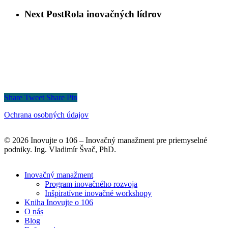
Next Post
Rola inovačných lídrov
Share
Tweet
Share
Pin
Ochrana osobných údajov
© 2026 Inovujte o 106 – Inovačný manažment pre priemyselné
podniky. Ing. Vladimír Švač, PhD.
Close
Inovačný manažment
Menu
Program inovačného rozvoja
Inšpiratívne inovačné workshopy
Kniha Inovujte o 106
O nás
Blog