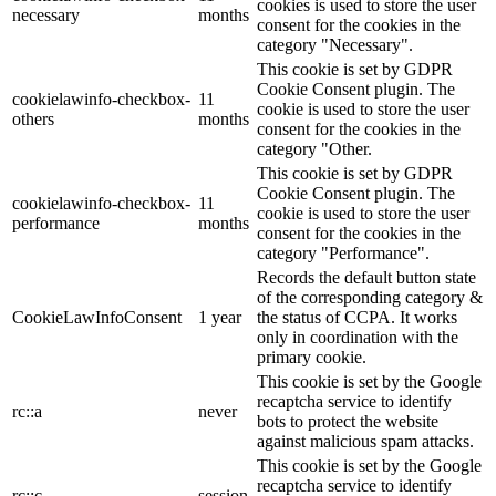
cookies is used to store the user
necessary
months
consent for the cookies in the
category "Necessary".
This cookie is set by GDPR
Cookie Consent plugin. The
cookielawinfo-checkbox-
11
cookie is used to store the user
others
months
consent for the cookies in the
category "Other.
This cookie is set by GDPR
Cookie Consent plugin. The
cookielawinfo-checkbox-
11
cookie is used to store the user
performance
months
consent for the cookies in the
category "Performance".
Records the default button state
of the corresponding category &
CookieLawInfoConsent
1 year
the status of CCPA. It works
only in coordination with the
primary cookie.
This cookie is set by the Google
recaptcha service to identify
rc::a
never
bots to protect the website
against malicious spam attacks.
This cookie is set by the Google
recaptcha service to identify
rc::c
session