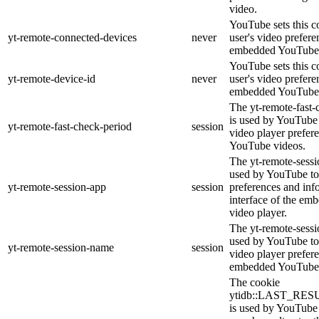
video.
YouTube sets this co
yt-remote-connected-devices
never
user's video prefere
embedded YouTube 
YouTube sets this co
yt-remote-device-id
never
user's video prefere
embedded YouTube 
The yt-remote-fast-
is used by YouTube t
yt-remote-fast-check-period
session
video player prefer
YouTube videos.
The yt-remote-sessi
used by YouTube to 
yt-remote-session-app
session
preferences and inf
interface of the e
video player.
The yt-remote-sessi
used by YouTube to 
yt-remote-session-name
session
video player prefer
embedded YouTube 
The cookie
ytidb::LAST_R
is used by YouTube t