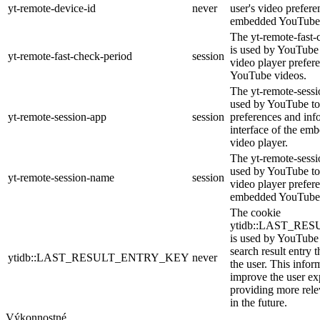
yt-remote-device-id
never
user's video prefere
embedded YouTube 
The yt-remote-fast-
is used by YouTube t
yt-remote-fast-check-period
session
video player prefer
YouTube videos.
The yt-remote-sessi
used by YouTube to 
yt-remote-session-app
session
preferences and inf
interface of the e
video player.
The yt-remote-sessi
used by YouTube to 
yt-remote-session-name
session
video player prefer
embedded YouTube 
The cookie
ytidb::LAST_R
is used by YouTube t
search result entry 
ytidb::LAST_RESULT_ENTRY_KEY
never
the user. This infor
improve the user ex
providing more relev
in the future.
Výkonnostné