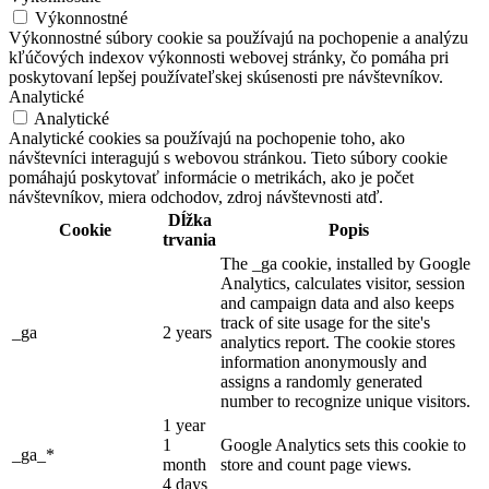
Výkonnostné
Výkonnostné súbory cookie sa používajú na pochopenie a analýzu
kľúčových indexov výkonnosti webovej stránky, čo pomáha pri
poskytovaní lepšej používateľskej skúsenosti pre návštevníkov.
Analytické
Analytické
Analytické cookies sa používajú na pochopenie toho, ako
návštevníci interagujú s webovou stránkou. Tieto súbory cookie
pomáhajú poskytovať informácie o metrikách, ako je počet
návštevníkov, miera odchodov, zdroj návštevnosti atď.
Dĺžka
Cookie
Popis
trvania
The _ga cookie, installed by Google
Analytics, calculates visitor, session
and campaign data and also keeps
track of site usage for the site's
_ga
2 years
analytics report. The cookie stores
information anonymously and
assigns a randomly generated
number to recognize unique visitors.
1 year
1
Google Analytics sets this cookie to
_ga_*
month
store and count page views.
4 days