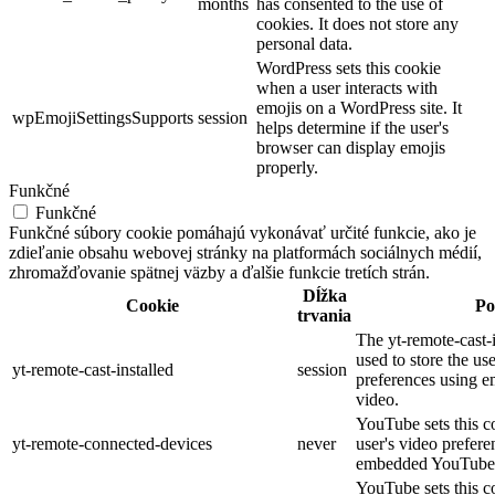
months
has consented to the use of
cookies. It does not store any
personal data.
WordPress sets this cookie
when a user interacts with
emojis on a WordPress site. It
wpEmojiSettingsSupports
session
helps determine if the user's
browser can display emojis
properly.
Funkčné
Funkčné
Funkčné súbory cookie pomáhajú vykonávať určité funkcie, ako je
zdieľanie obsahu webovej stránky na platformách sociálnych médií,
zhromažďovanie spätnej väzby a ďalšie funkcie tretích strán.
Dĺžka
Cookie
Po
trvania
The yt-remote-cast-i
used to store the us
yt-remote-cast-installed
session
preferences using
video.
YouTube sets this co
yt-remote-connected-devices
never
user's video prefere
embedded YouTube 
YouTube sets this co