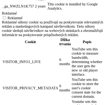
This cookie is installed by Google
_ga_NWZLN1K757
2 years
Analytics.
Reklamné
Reklamné
Reklamné súbory cookie sa používajú na poskytovanie relevantných
reklám a marketingových kampaní návštevníkom. Tieto súbory
cookie sledujú návštevníkov na webových stránkach a zhromažďujú
informácie na poskytovanie prispôsobených reklám.
Dĺžka
Cookie
Popis
trvania
YouTube sets this
cookie to measure
bandwidth,
6
VISITOR_INFO1_LIVE
determining whether
months
the user gets the
new or old player
interface.
YouTube sets this
cookie to store the
6
VISITOR_PRIVACY_METADATA
user's cookie
months
consent state for the
current domain.
Youtube sets this