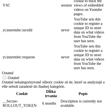
cookie to track the
YSC
session
views of embedded
videos on Youtube
pages.
YouTube sets this
cookie to register a
unique ID to store
yt.innertube::nextId
never
data on what videos
from YouTube the
user has seen.
YouTube sets this
cookie to register a
unique ID to store
yt.innertube::requests
never
data on what videos
from YouTube the
user has seen.
Ostatné
Ostatné
Ostatné nekategorizované súbory cookie sú tie, ktoré sa analyzujú a
ešte neboli zaradené do žiadnej kategórie.
Dĺžka
Cookie
Popis
trvania
__Secure-
Description is currently not
6 months
ROLLOUT_TOKEN
available.