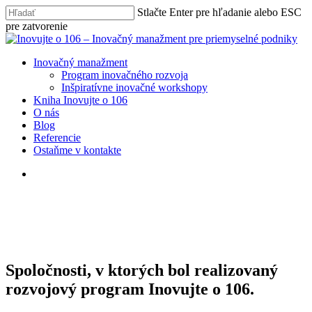
Skip
Stlačte Enter pre hľadanie alebo ESC
to
pre zatvorenie
main
Close
content
Search
search
Menu
Inovačný manažment
Program inovačného rozvoja
Inšpiratívne inovačné workshopy
Kniha Inovujte o 106
O nás
Blog
Referencie
Ostaňme v kontakte
search
Spoločnosti, v ktorých bol realizovaný
rozvojový program Inovujte o 106.